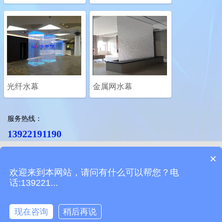
光纤水幕
金属网水幕
服务热线：
13922191190
广州迎客松电子科技有限公司©版权所有
×
设备生产地址：广州市番禺区韦涌码头
欢迎来到本网站，请问有什么可以帮您？电
电话：020-82185892 传真：020-82185893
话:139221...
工程承接：康经理 / 13922191190(微信同号)
金属网水幕，光纤水帘、数控水幕、喷雾投影
现在咨询
稍后再说
水幕投影、潮汐瀑布、流水幕墙、景观喷泉
在线咨询
拨打电话