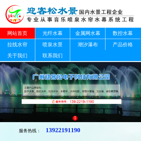
网站首页
光纤水幕
金属网水幕
数控水幕
拉线水帘
喷泉水景
潮汐瀑布
产品价格
关于我们
联系我们
1
13922191190
服务热线：